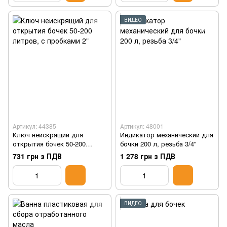
ВИДЕО
Артикул: 44385
Артикул: 48001
Ключ неискрящий для
Индикатор механический для
открытия бочек 50-200
бочки 200 л, резьба 3/4"
литров, с пробками 2"
731 грн з ПДВ
1 278 грн з ПДВ
ВИДЕО