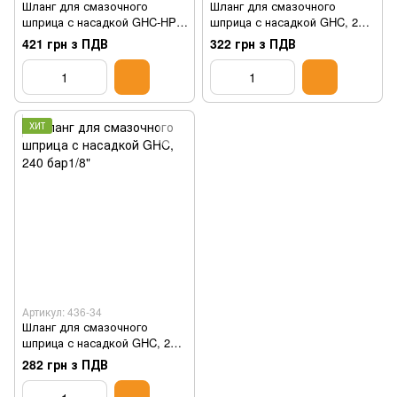
Шланг для смазочного
Шланг для смазочного
шприца с насадкой GHC-HP,
шприца с насадкой GHC, 240
400 бар, интенсивный режим
бар, 450 мм
421 грн з ПДВ
322 грн з ПДВ
работы, 450 мм
ХИТ
Артикул: 436-34
Шланг для смазочного
шприца с насадкой GHC, 240
бар1/8"
282 грн з ПДВ