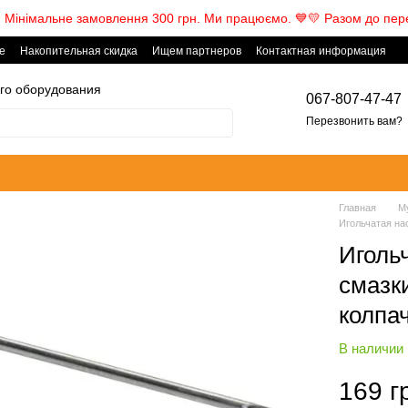
! Мінімальне замовлення 300 грн. Ми працюємо. ​💙💛 Разом до пер
е
Накопительная скидка
Ищем партнеров
Контактная информация
го оборудования
067-807-47-47
Перезвонить вам?
Главная
М
Игольчатая на
Иголь
смазк
колпа
В наличии
169 г