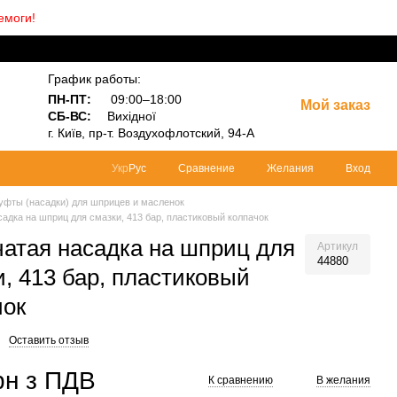
емоги!
График работы:
ПН-ПТ:
09:00–18:00
Мой заказ
СБ-ВС:
Вихідної
г.
Київ, пр-т.
Воздухофлотский, 94-А
Сравнение
Желания
Вход
Укр
Рус
уфты (насадки) для шприцев и масленок
садка на шприц для смазки, 413 бар, пластиковый колпачок
чатая насадка на шприц для
Артикул
44880
и, 413 бар, пластиковый
чок
Оставить отзыв
рн з ПДВ
К сравнению
В желания