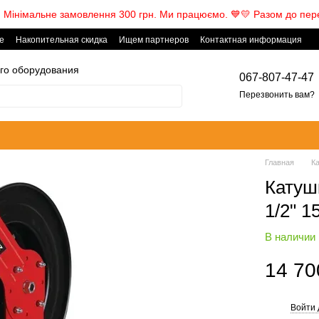
! Мінімальне замовлення 300 грн. Ми працюємо. ​💙💛 Разом до пер
е
Накопительная скидка
Ищем партнеров
Контактная информация
го оборудования
067-807-47-47
Перезвонить вам?
Главная
К
Катуш
1/2" 1
В наличии
14 70
Войти 
%