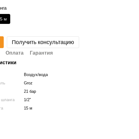
нга
5 м
Получить консультацию
Оплата
Гарантия
истики
Воздух/вода
ель
Groz
21 бар
 шланга
1/2"
га
15 м