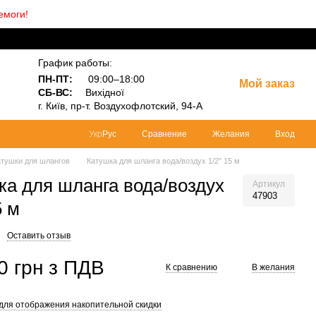
емоги!
График работы:
ПН-ПТ:
09:00–18:00
Мой заказ
СБ-ВС:
Вихідної
г.
Київ, пр-т.
Воздухофлотский, 94-А
Сравнение
Желания
Вход
Укр
Рус
атушки для шлангов
Катушка для шланга вода/воздух 1/2" 15 м
ка для шланга вода/воздух
Артикул
47903
5 м
Оставить отзыв
0 грн з ПДВ
К сравнению
В желания
для отображения накопительной скидки