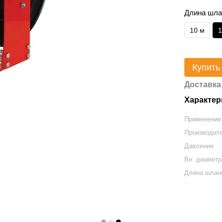
Длина шла
10 м
1
Купить
Доставка
Характер
Применение
Производит
Давление
Вн. диаметр
Длина шлан