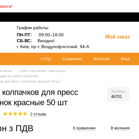
емоги!
График работы:
ПН-ПТ:
09:00–18:00
Мой заказ
СБ-ВС:
Вихідної
г.
Київ, пр-т.
Воздухофлотский, 94-А
Сравнение
Желания
Вход
Укр
Рус
асленки
Пресс-масленки (тавотницы)
адки) на пресс масленки
ов для пресс масленок красные 50 шт
 колпачков для пресс
Артикул
46701
нок красные 50 шт
2 отзыва
рн з ПДВ
К сравнению
В желания