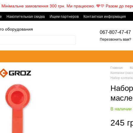
! Мінімальне замовлення 300 грн. Ми працюємо. ​💙💛 Разом до пер
е
Накопительная скидка
Ищем партнеров
Контактная информация
го оборудования
067-807-47-47
Перезвонить вам?
Главная
М
Колпачки (нас
Набор колпачк
Набор
масле
В наличии
245 г