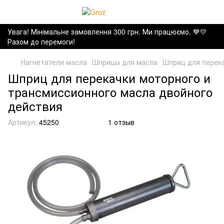
Увага! Мінімальне замовлення 300 грн. Ми працюємо. ​💙💛
Разом до перемоги!
Нагнетатели масла
Шприцы для масла
Шприц для перека
Шприц для перекачки моторного и
трансмиссионного масла двойного
действия
Артикул:
45250
1 отзыв