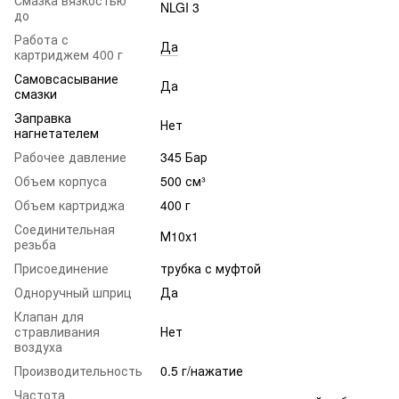
NLGI 3
до
Работа с
Да
картриджем 400 г
Самовсасывание
Да
смазки
Заправка
Нет
нагнетателем
Рабочее давление
345 Бар
Объем корпуса
500 см³
Объем картриджа
400 г
Соединительная
М10х1
резьба
Присоединение
трубка с муфтой
Одноручный шприц
Да
Клапан для
стравливания
Нет
воздуха
Производительность
0.5 г/нажатие
Частота