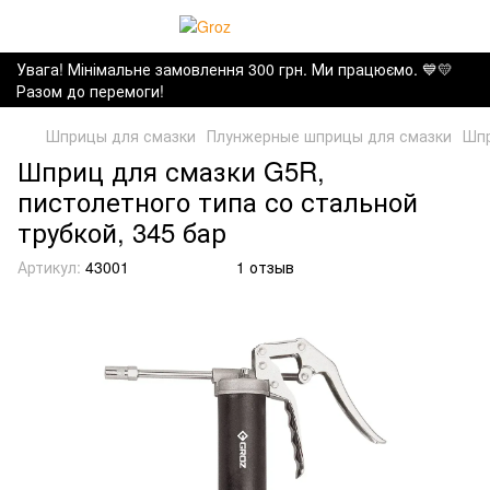
Увага! Мінімальне замовлення 300 грн. Ми працюємо. ​💙💛
Разом до перемоги!
Шприцы для смазки
Плунжерные шприцы для смазки
Шпр
Шприц для смазки G5R,
пистолетного типа со стальной
трубкой, 345 бар
Артикул:
43001
1 отзыв