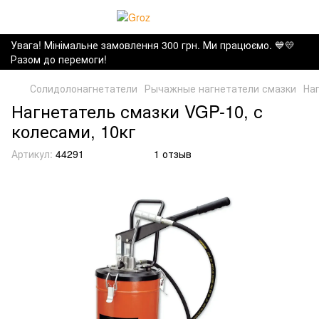
Увага! Мінімальне замовлення 300 грн. Ми працюємо. ​💙💛
Разом до перемоги!
Солидолонагнетатели
Рычажные нагнетатели смазки
Наг
Нагнетатель смазки VGP-10, с
колесами, 10кг
Артикул:
44291
1 отзыв