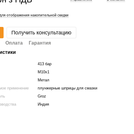
для отображения накопительной скидки
Получить консультацию
Оплата
Гарантия
истики
413 бар
М10х1
Метал
мое применение
плунжерные шприцы для смазки
ель
Groz
зводства
Индия