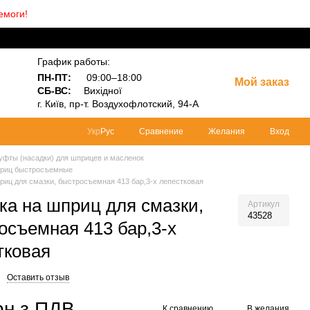
емоги!
График работы:
ПН-ПТ:
09:00–18:00
Мой заказ
СБ-ВС:
Вихідної
г.
Київ, пр-т.
Воздухофлотский, 94-А
Сравнение
Желания
Вход
Укр
Рус
уфты (насадки) для шприцев и масленок
приц быстросъемные
риц для смазки, быстросъемная 413 бар,3-х лепестковая
ка на шприц для смазки,
Артикул
43528
осъемная 413 бар,3-х
тковая
Оставить отзыв
рн з ПДВ
К сравнению
В желания