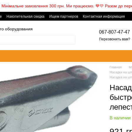
! Мінімальне замовлення 300 грн. Ми працюємо. ​💙💛 Разом до пер
е
Накопительная скидка
Ищем партнеров
Контактная информация
го оборудования
067-807-47-47
Перезвонить вам?
Главная
М
Насадки на ш
Насадка на шп
Насад
быстр
лепес
В наличии
921 г