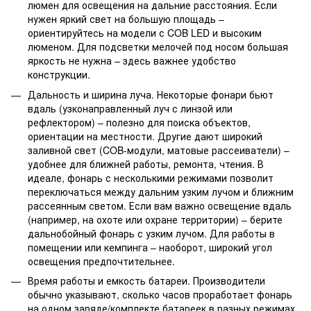
люмен для освещения на дальние расстояния. Если
нужен яркий свет на большую площадь –
ориентируйтесь на модели с COB LED и высоким
люменом. Для подсветки мелочей под носом большая
яркость не нужна – здесь важнее удобство
конструкции.
Дальность и ширина луча. Некоторые фонари бьют
вдаль (узконаправленный луч с линзой или
рефлектором) – полезно для поиска объектов,
ориентации на местности. Другие дают широкий
заливной свет (COB-модули, матовые рассеиватели) –
удобнее для ближней работы, ремонта, чтения. В
идеале, фонарь с несколькими режимами позволит
переключаться между дальним узким лучом и ближним
рассеянным светом. Если вам важно освещение вдаль
(например, на охоте или охране территории) – берите
дальнобойный фонарь с узким лучом. Для работы в
помещении или кемпинга – наоборот, широкий угол
освещения предпочтительнее.
Время работы и емкость батареи. Производители
обычно указывают, сколько часов проработает фонарь
на одном заряде/комплекте батареек в разных режимах.