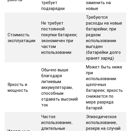
требует
заменить на
подзарядки
новые
Требуются
Не требует
расходы на новые
постоянной
батарейки; при
Стоимость
покупки батареек;
редком
эксплуатации
экономичен при
использовании
частом
выгоден
использовании
(батарейки долго
хранят заряд)
Может быть ниже
Обычно выше
при
благодаря
использовании
литиевым
Яркость и
щелочных
аккумуляторам,
мощность
батареек; яркость
способным
снижается по
отдавать высокий
мере разряда
ток
батарей
Частое
Эпизодическое
использование,
использование,
длительные
резерв на случай
Идеальные