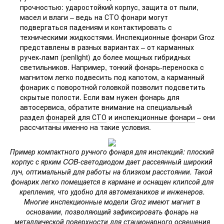
прочностью: ударостойкий корпус, защита от пыли,
масел и влаги – ведь на СТО фонари могут
подвергаться падениям и контактировать с
техническими жидкостями. Инспекционные фонари Groz
представлены в разных вариантах – от карманных
ручек-ламп (penlight) до более мощных гибридных
светильников. Например, тонкий фонарь-переноска с
магнитом легко подвесить под капотом, а карманный
фонарик с поворотной головкой позволит подсветить
скрытые полости. Если вам нужен фонарь для
автосервиса, обратите внимание на специальный
раздел
фонарей для СТО
и
инспекционные фонари
– они
рассчитаны именно на такие условия.
Пример компактного ручного фонаря для инспекций: плоский
корпус с ярким COB-светодиодом дает рассеянный широкий
луч, оптимальный для работы на близком расстоянии. Такой
фонарик легко помещается в кармане и оснащен клипсой для
крепления, что удобно для автомехаников и инженеров.
Многие инспекционные модели Groz имеют магнит в
основании, позволяющий зафиксировать фонарь на
металлической поверхности для стационарного освещения