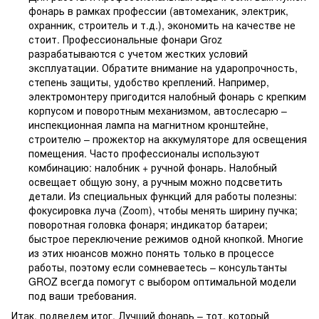
фонарь в рамках профессии (автомеханик, электрик,
охранник, строитель и т.д.), экономить на качестве не
стоит. Профессиональные фонари Groz
разрабатываются с учетом жестких условий
эксплуатации. Обратите внимание на ударопрочность,
степень защиты, удобство креплений. Например,
электромонтеру пригодится налобный фонарь с крепким
корпусом и поворотным механизмом, автослесарю –
инспекционная лампа на магнитном кронштейне,
строителю – прожектор на аккумуляторе для освещения
помещения. Часто профессионалы используют
комбинацию: налобник + ручной фонарь. Налобный
освещает общую зону, а ручным можно подсветить
детали. Из специальных функций для работы полезны:
фокусировка луча (Zoom), чтобы менять ширину пучка;
поворотная головка фонаря; индикатор батареи;
быстрое переключение режимов одной кнопкой. Многие
из этих нюансов можно понять только в процессе
работы, поэтому если сомневаетесь – консультанты
GROZ всегда помогут с выбором оптимальной модели
под ваши требования.
Итак, подведем итог. Лучший фонарь – тот, который