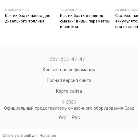
5 августа 2026
14 июля 2026
29 июня 2026
Как выбрать насос для
Как выбрать шприц для
Сколько ча
дизельного топлива
смазки: виды, параметры
аккумулято
и советы
при отключ
067-807-47-47
Контактная информация
Полная версия сайта
Карта сайта
© 2026
Официальный представитель смазочного оборудования Groz
Укр
Рус
Online store built with Horoshop