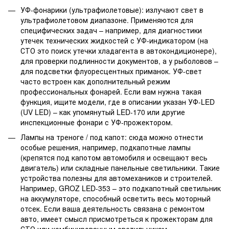
УФ-фонарики (ультрафиолетовые): излучают свет в
ультрафиолетовом диапазоне. Применяются для
специфических задач – например, для диагностики
утечек технических жидкостей с УФ-индикатором (на
СТО это поиск утечки хладагента в автокондиционере),
для проверки подлинности документов, а у рыболовов –
для подсветки флуоресцентных приманок. УФ-свет
часто встроен как дополнительный режим
профессиональных фонарей. Если вам нужна такая
функция, ищите модели, где в описании указан УФ-LED
(UV LED) – как упомянутый LED-170 или другие
инспекционные фонари с УФ-прожектором.
Лампы на треноге / под капот: сюда можно отнести
особые решения, например, подкапотные лампы
(крепятся под капотом автомобиля и освещают весь
двигатель) или складные панельные светильники. Такие
устройства полезны для автомехаников и строителей.
Например, GROZ LED-353 – это подкапотный светильник
на аккумуляторе, способный осветить весь моторный
отсек. Если ваша деятельность связана с ремонтом
авто, имеет смысл присмотреться к прожекторам для
СТО или комбинированным светильникам.