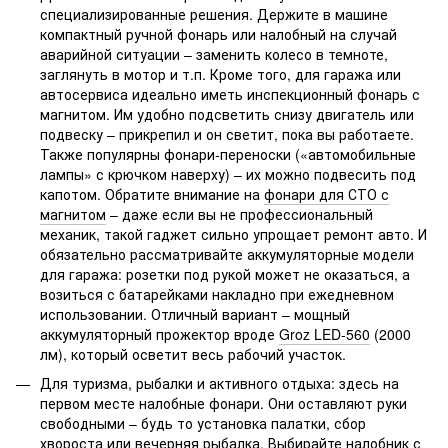
специализированные решения. Держите в машине
компактный ручной фонарь или налобный на случай
аварийной ситуации – заменить колесо в темноте,
заглянуть в мотор и т.п. Кроме того, для гаража или
автосервиса идеально иметь инспекционный фонарь с
магнитом. Им удобно подсветить снизу двигатель или
подвеску – прикрепил и он светит, пока вы работаете.
Также популярны фонари-переноски («автомобильные
лампы» с крючком наверху) – их можно подвесить под
капотом. Обратите внимание на
фонари для СТО с
магнитом
– даже если вы не профессиональный
механик, такой гаджет сильно упрощает ремонт авто. И
обязательно рассматривайте аккумуляторные модели
для гаража: розетки под рукой может не оказаться, а
возиться с батарейками накладно при ежедневном
использовании. Отличный вариант – мощный
аккумуляторный прожектор вроде
Groz LED-560
(2000
лм), который осветит весь рабочий участок.
Для туризма, рыбалки и активного отдыха: здесь на
первом месте налобные фонари. Они оставляют руки
свободными – будь то установка палатки, сбор
хвороста или вечерняя рыбалка. Выбирайте налобник с