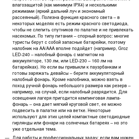
влагозащитой (как минимум IPX4) и несколькими
режимами (яркий дальний луч и экономный
рассеянный). Полезна функция красного света – в
некоторых моделях есть режим красного светодиода,
чтобы не слепить спутников по палатке и не привлекать
насекомых. По типу питания – спорный вопрос: многие
туристы берут с собой запасные батарейки, поэтому
налобник на AA/AAA вполне подойдет (например, Groz
LED-240 – налобный фонарь с магнитом на
аккумуляторе, 130 лм, или LED-230 – 160 лм на
батарейках). Но если вы привыкли к пауэрбанкам и
готовы заряжать девайсы – берите аккумуляторный
налобный фонарь. Кроме налобника, можно взять в
поход ручной фонарь небольшого размера как резерв –
например, на случай, если налобный разрядится. Для
освещения лагеря пригодится кемпинговая лампа-
фонарь – она дает мягкий круговой свет, ее можно
подвесить в палатке или на ветке. Некоторые
используют для этих целей компактные светодиодные
гирлянды или фонари на солнечных батареях – но это
уже отдельная тема.
Для работы и профессиональных задач: если вам нужен