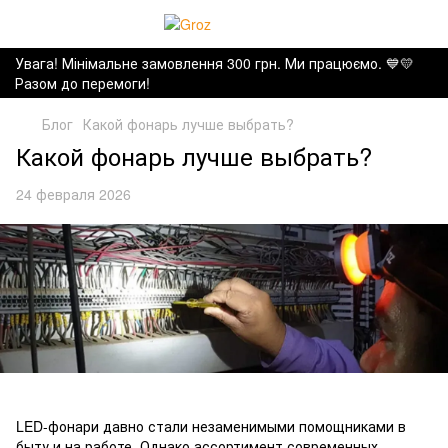
Увага! Мінімальне замовлення 300 грн. Ми працюємо. ​💙💛
Разом до перемоги!
Блог
Какой фонарь лучше выбрать?
Какой фонарь лучше выбрать?
24 февраля 2026
LED-фонари давно стали незаменимыми помощниками в
быту и на работе. Однако ассортимент современных