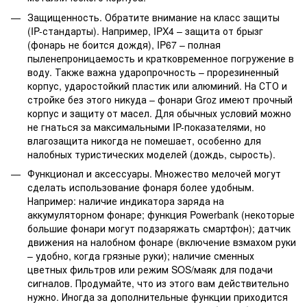
Защищенность. Обратите внимание на класс защиты
(IP-стандарты). Например, IPX4 – защита от брызг
(фонарь не боится дождя), IP67 – полная
пыленепроницаемость и кратковременное погружение в
воду. Также важна ударопрочность – прорезиненный
корпус, ударостойкий пластик или алюминий. На СТО и
стройке без этого никуда – фонари Groz имеют прочный
корпус и защиту от масел. Для обычных условий можно
не гнаться за максимальными IP-показателями, но
влагозащита никогда не помешает, особенно для
налобных туристических моделей (дождь, сырость).
Функционал и аксессуары. Множество мелочей могут
сделать использование фонаря более удобным.
Например: наличие индикатора заряда на
аккумуляторном фонаре; функция Powerbank (некоторые
большие фонари могут подзаряжать смартфон); датчик
движения на налобном фонаре (включение взмахом руки
– удобно, когда грязные руки); наличие сменных
цветных фильтров или режим SOS/маяк для подачи
сигналов. Продумайте, что из этого вам действительно
нужно. Иногда за дополнительные функции приходится