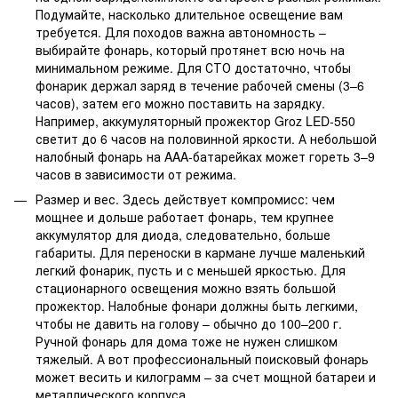
Подумайте, насколько длительное освещение вам
требуется. Для походов важна автономность –
выбирайте фонарь, который протянет всю ночь на
минимальном режиме. Для СТО достаточно, чтобы
фонарик держал заряд в течение рабочей смены (3–6
часов), затем его можно поставить на зарядку.
Например, аккумуляторный прожектор Groz LED-550
светит до 6 часов на половинной яркости. А небольшой
налобный фонарь на AAA-батарейках может гореть 3–9
часов в зависимости от режима.
Размер и вес. Здесь действует компромисс: чем
мощнее и дольше работает фонарь, тем крупнее
аккумулятор для диода, следовательно, больше
габариты. Для переноски в кармане лучше маленький
легкий фонарик, пусть и с меньшей яркостью. Для
стационарного освещения можно взять большой
прожектор. Налобные фонари должны быть легкими,
чтобы не давить на голову – обычно до 100–200 г.
Ручной фонарь для дома тоже не нужен слишком
тяжелый. А вот профессиональный поисковый фонарь
может весить и килограмм – за счет мощной батареи и
металлического корпуса.