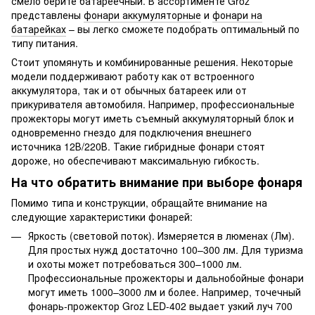
смело берите батареечный. В ассортименте Groz
представлены
фонари аккумуляторные
и
фонари на
батарейках
– вы легко сможете подобрать оптимальный по
типу питания.
Стоит упомянуть и комбинированные решения. Некоторые
модели поддерживают работу как от встроенного
аккумулятора, так и от обычных батареек или от
прикуривателя автомобиля. Например, профессиональные
прожекторы могут иметь съемный аккумуляторный блок и
одновременно гнездо для подключения внешнего
источника 12В/220В. Такие гибридные фонари стоят
дороже, но обеспечивают максимальную гибкость.
На что обратить внимание при выборе фонаря
Помимо типа и конструкции, обращайте внимание на
следующие характеристики фонарей:
Яркость (световой поток). Измеряется в люменах (Лм).
Для простых нужд достаточно 100–300 лм. Для туризма
и охоты может потребоваться 300–1000 лм.
Профессиональные прожекторы и дальнобойные фонари
могут иметь 1000–3000 лм и более. Например, точечный
фонарь-прожектор Groz LED-402 выдает узкий луч 700