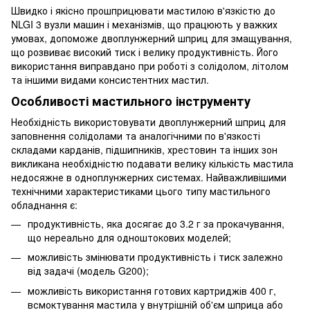
Швидко і якісно прошприцювати мастилою в'язкістю до
NLGI 3 вузли машин і механізмів, що працюють у важких
умовах, допоможе двоплунжерний шприц для змащування,
що розвиває високий тиск і велику продуктивність. Його
використання виправдано при роботі з солідолом, літолом
та іншими видами консистентних мастил.
Особливості мастильного інструменту
Необхідність використовувати двоплунжерний шприц для
заповнення солідолами та аналогічними по в'язкості
складами карданів, підшипників, хрестовин та інших зон
викликана необхідністю подавати велику кількість мастила
недосяжне в одноплунжерних системах. Найважливішими
технічними характеристиками цього типу мастильного
обладнання є:
продуктивність, яка досягає до 3.2 г за прокачування,
що нереально для одноштокових моделей;
можливість змінювати продуктивність і тиск залежно
від задачі (модель G200);
можливість використання готових картриджів 400 г,
всмоктування мастила у внутрішній об'єм шприца або