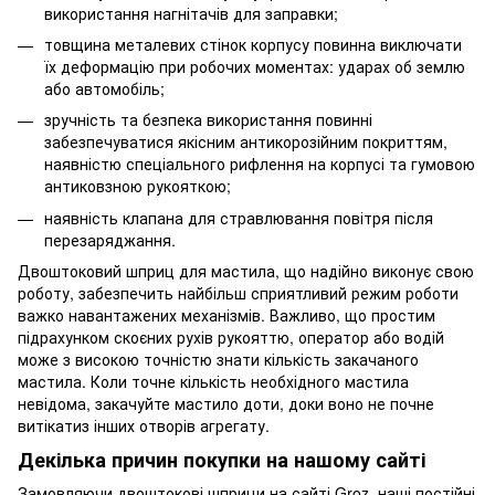
використання нагнітачів для заправки;
товщина металевих стінок корпусу повинна виключати
їх деформацію при робочих моментах: ударах об землю
або автомобіль;
зручність та безпека використання повинні
забезпечуватися якісним антикорозійним покриттям,
наявністю спеціального рифлення на корпусі та гумовою
антиковзною рукояткою;
наявність клапана для стравлювання повітря після
перезаряджання.
Двоштоковий шприц для мастила, що надійно виконує свою
роботу, забезпечить найбільш сприятливий режим роботи
важко навантажених механізмів. Важливо, що простим
підрахунком скоєних рухів рукояттю, оператор або водій
може з високою точністю знати кількість закачаного
мастила. Коли точне кількість необхідного мастила
невідома, закачуйте мастило доти, доки воно не почне
витікатиз інших отворів агрегату.
Декілька причин покупки на нашому сайті
Замовляючи двоштокові шприци на сайті Groz, наші постійні