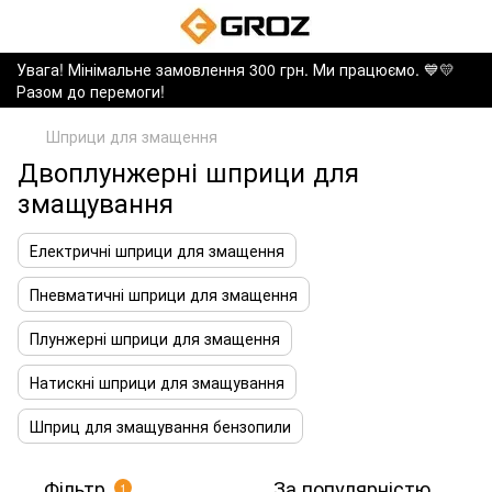
Увага! Мінімальне замовлення 300 грн. Ми працюємо. ​💙💛
Разом до перемоги!
Шприци для змащення
Двоплунжерні шприци для
змащування
Електричні шприци для змащення
Пневматичні шприци для змащення
Плунжерні шприци для змащення
Натискні шприци для змащування
Шприц для змащування бензопили
Фільтр
За популярністю
1