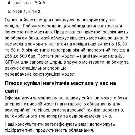
Графітна - УСсА.
NLGI 1, 2 та 3.
Однак найчастіше для прокачування використовують
солідол. Робочим середовищем обладнання вважається
консистентне мастило. Представлені пристрої розрізняють
за обсягом бака, який обмежує кількість мастила за цикл. У
нас можна замовити нагнітач на коліщатках ємністю 15, 30
та 50 л. У різних типів пристроїв різний паспортний тиск: від
255 до 500 бар. Портативні моделі – нагнітачі мастила J2,
GFP-04 для заправки шприців зручно монтувати на бочку за
рахунок спеціальної опори що
передбачена конструкцією моделі.
Плюси купівлі нагнітачів мастила у нас на
сайті
Оформляючи замовлення на нашому сайті, ви можете бути
впевнені у високій якості нагнітального обладнання для
землерийної та сільськогосподарської техніки, верстатів,
автомобільного транспорту та суднових механізмів.
Наші консультанти зателефонують вам і допоможуть
підібрати тип і продуктивність обладнання.