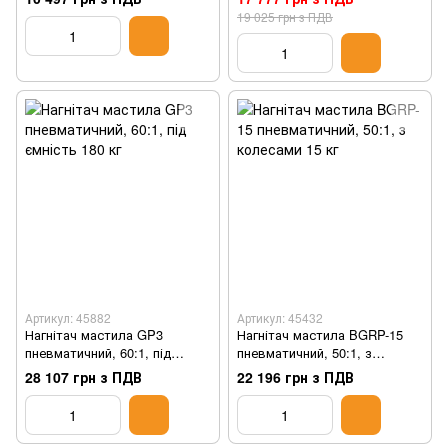
19 025 грн з ПДВ
Артикул: 45882
Артикул: 45432
Нагнітач мастила GP3
Нагнітач мастила BGRP-15
пневматичний, 60:1, під
пневматичний, 50:1, з
ємність 180 кг
колесами 15 кг
28 107 грн з ПДВ
22 196 грн з ПДВ