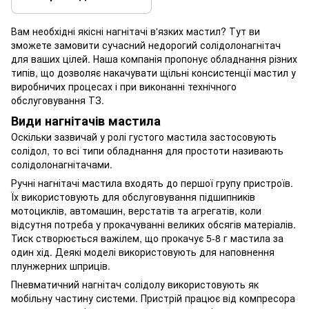
Вам необхідні якісні нагнітачі в'язких мастил? Тут ви
зможете замовити сучасний недорогий солідолонагнітач
для ваших цілей. Наша компанія пропонує обладнання різних
типів, що дозволяє накачувати щільні консистенції мастил у
виробничих процесах і при виконанні технічного
обслуговування ТЗ.
Види нагнітачів мастила
Оскільки зазвичай у ролі густого мастила застосовують
солідол, то всі типи обладнання для простоти називають
солідолонагнітачами.
Ручні нагнітачі мастила входять до першої групу пристроїв.
Їх використовують для обслуговування підшипників
мотоциклів, автомашин, верстатів та агрегатів, коли
відсутня потреба у прокачуванні великих обсягів матеріалів.
Тиск створюється важілем, що прокачує 5-8 г мастила за
один хід. Деякі моделі використовують для наповнення
плунжерних шприців.
Пневматичний нагнітач солідолу використовують як
мобільну частину системи. Пристрій працює від компресора