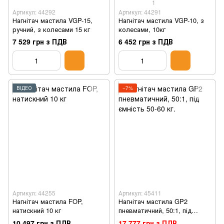
1
Артикул: 44292
Артикул: 44291
Нагнітач мастила VGP-15,
Нагнітач мастила VGP-10, з
ручний, з колесами 15 кг
колесами, 10кг
7 529 грн з ПДВ
6 452 грн з ПДВ
ВІДЕО
−7%
Артикул: 44255
Артикул: 45411
Нагнітач мастила FOP,
Нагнітач мастила GP2
натискний 10 кг
пневматичний, 50:1, під
ємність 50-60 кг.
10 497 грн з ПДВ
17 777 грн з ПДВ