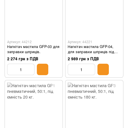
Артикул: 44212
Артикул: 44221
Нагнітач мастила GFP-03 для
Нагнітач мастила GFP-04,
заправки шприців.
для заправки шприців під
ємність, 50 кг
2 274 грн з ПДВ
2 989 грн з ПДВ