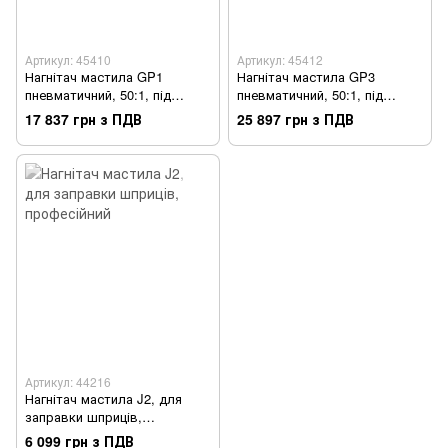
Артикул: 45410
Артикул: 45412
Нагнітач мастила GP1
Нагнітач мастила GP3
пневматичний, 50:1, під
пневматичний, 50:1, під
ємність 20 кг.
ємність 180 кг.
17 837 грн з ПДВ
25 897 грн з ПДВ
Артикул: 44216
Нагнітач мастила J2, для
заправки шприців,
професійний
6 099 грн з ПДВ