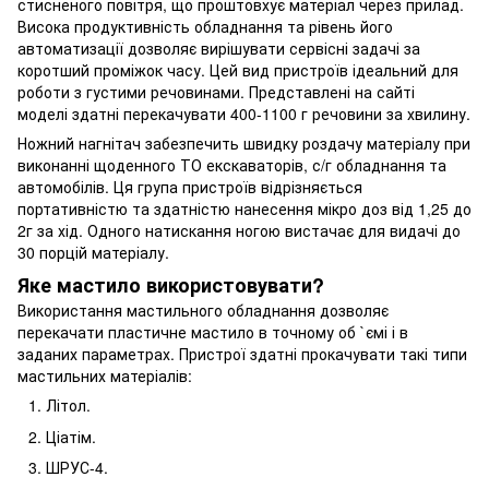
стисненого повітря, що проштовхує матеріал через прилад.
Висока продуктивність обладнання та рівень його
автоматизації дозволяє вирішувати сервісні задачі за
коротший проміжок часу. Цей вид пристроїв ідеальний для
роботи з густими речовинами. Представлені на сайті
моделі здатні перекачувати 400-1100 г речовини за хвилину.
Ножний нагнітач забезпечить швидку роздачу матеріалу при
виконанні щоденного ТО екскаваторів, с/г обладнання та
автомобілів. Ця група пристроїв відрізняється
портативністю та здатністю нанесення мікро доз від 1,25 до
2г за хід. Одного натискання ногою вистачає для видачі до
30 порцій матеріалу.
Яке мастило використовувати?
Використання мастильного обладнання дозволяє
перекачати пластичне мастило в точному об `ємі і в
заданих параметрах. Пристрої здатні прокачувати такі типи
мастильних матеріалів:
Літол.
Ціатім.
ШРУС-4.