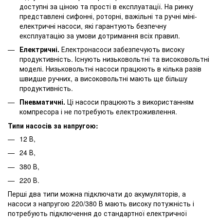
доступні за ціною та прості в експлуатації. На ринку
представлені сифонні, роторні, важільні та ручні міні-
електричні насоси, які гарантують безпечну
експлуатацію за умови дотримання всіх правил.
Електричні.
Електронасоси забезпечують високу
продуктивність. Існують низьковольтні та високовольтні
моделі. Низьковольтні насоси працюють в кілька разів
швидше ручних, а високовольтні мають ще більшу
продуктивність.
Пневматичні.
Ці насоси працюють з використанням
компресора і не потребують електроживлення.
Типи насосів за напругою:
12 В,
24 В,
380 В,
220 В.
Перші два типи можна підключати до акумуляторів, а
насоси з напругою 220/380 В мають високу потужність і
потребують підключення до стандартної електричної