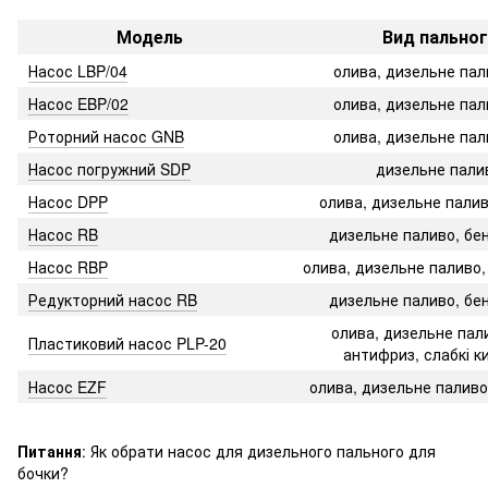
Модель
Вид пально
Насос LBP/04
олива, дизельне пал
Насос EBP/02
олива, дизельне пал
Роторний насос GNB
олива, дизельне пал
Насос погружний SDP
дизельне пали
Насос DPP
олива, дизельне палив
Насос RB
дизельне паливо, бен
Насос RBP
олива, дизельне паливо,
Редукторний насос RB
дизельне паливо, бен
олива, дизельне пали
Пластиковий насос PLP-20
антифриз, слабкі к
Насос EZF
олива, дизельне паливо
Питання
: Як обрати насос для дизельного пального для
бочки?