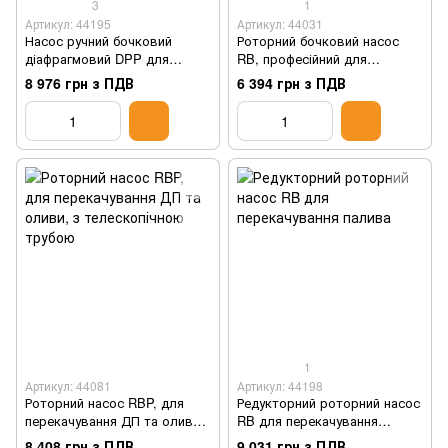
3
1
Артикул: 44195
Артикул: 44031
Насос ручний бочковий
Роторний бочковий насос
діафрагмовий DPP для
RB, професійний для
перекачування палива
перекачування палива
8 976 грн з ПДВ
6 394 грн з ПДВ
1
Артикул: 44081
Артикул: 44198
Роторний насос RBP, для
Редукторний роторний насос
перекачування ДП та оливи,
RB для перекачування
з телескопічною трубою
палива
8 408 грн з ПДВ
9 031 грн з ПДВ