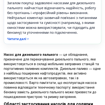
Загалом покупці задоволені насосами для дизельного
пального: найчастіше відзначають надійність, роботу
без протікань і «професійний рівень» виконання.
Нейтральні коментарі зазвичай пов’язані з питаннями
щодо застосування та сумісності (наприклад, з якими
ємностями можна використовувати, чи підходить для
бензину) та уточненнями по підключенню.
Читати далі
Насос для дизельного пального
— це обладнання,
призначене для перекачування дизельного пального, яке
використовується в складі мобільних заправних станцій та
портативних паливних комплектів. Дизельне паливо — одне
з найбільш поширених нафтопродуктів, яке активно
використовується як на автозаправках, так і в
промисловості. Варто пам'ятати, що експлуатація насоса
повинна відповідати технічному паспорту: використання
бензину замість дизельного пального може призвести до
пошкодження пристрою та ризику загоряння.
Області застосування насосів для солярки