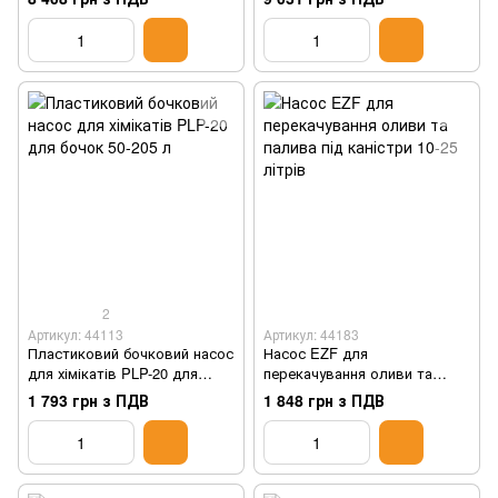
2
Артикул: 44113
Артикул: 44183
Пластиковий бочковий насос
Насос EZF для
для хімікатів PLP-20 для
перекачування оливи та
бочок 50-205 л
палива під каністри 10-25
1 793 грн з ПДВ
1 848 грн з ПДВ
літрів