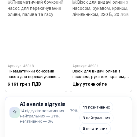
Артикул: 45318
Артикул: 48931
Пневматичний бочковий
Візок для видачі оливи з
насос для перекачування
насосом, рукавом, краном,
оливи, палива та гасу
лічильником, 220 В, 20 л/хв
6 161 грн з ПДВ
Ціну уточнюйте
AI аналіз відгуків
11
позитивних
14 відгуків: позитивних — 79%,
нейтральних — 21%,
3
нейтральних
негативних — 0%
0
негативних