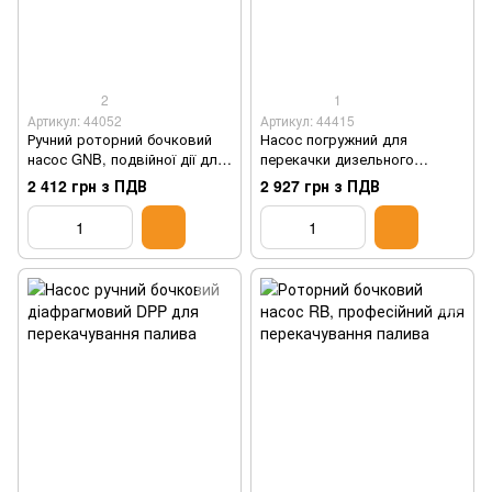
2
1
Артикул: 44052
Артикул: 44415
Ручний роторний бочковий
Насос погружний для
насос GNB, подвійної дії для
перекачки дизельного
перекачування палива
палива SDP, 12В, в бочку
2 412 грн з ПДВ
2 927 грн з ПДВ