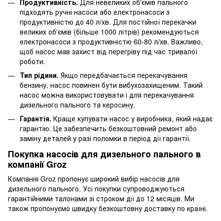
Продуктивність.
Для невеликих об'ємів пального
підходять ручні насоси або електронасоси з
продуктивністю до 40 л/хв. Для постійної перекачки
великих об'ємів (більше 1000 літрів) рекомендуються
електронасоси з продуктивністю 60-80 л/хв. Важливо,
щоб насос мав захист від перегріву під час тривалої
роботи.
Тип рідини.
Якщо передбачається перекачування
бензину, насос повинен бути вибухозахищеним. Такий
насос можна використовувати і для перекачування
дизельного пального та керосину.
Гарантія.
Краще купувати насос у виробника, який надає
гарантію. Це забезпечить безкоштовний ремонт або
заміну деталей у разі поломки в період дії гарантії.
Покупка насосів для дизельного пального в
компанії Groz
Компанія Groz пропонує широкий вибір насосів для
дизельного пального. Усі покупки супроводжуються
гарантійними талонами зі строком дії до 12 місяців. Ми
також пропонуємо швидку безкоштовну доставку по країні.