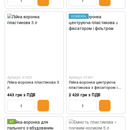
НОВИНКА
Артикул: 41922
Артикул: 41941
Лійка воронка пластикова 3
Лійка-воронка центруюча
л
пластикова з фіксатором і
фільтром
443 грн з ПДВ
2 420 грн з ПДВ
ХІТ