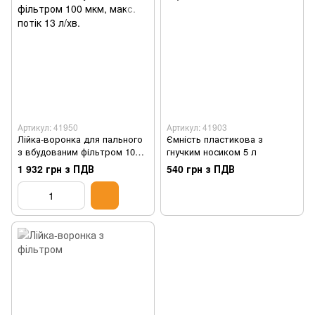
Артикул: 41950
Артикул: 41903
Лійка-воронка для пального
Ємність пластикова з
з вбудованим фільтром 100
гнучким носиком 5 л
мкм, макс. потік 13 л/хв.
1 932 грн з ПДВ
540 грн з ПДВ