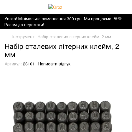
Увага! Мінімальне замовлення 300 грн. Ми працюємо. ​💙💛
Разом до перемоги!
Інструмент
Набір сталевих літерних клейм, 2 мм
Набір сталевих літерних клейм, 2
мм
Артикул:
26101
Написати відгук