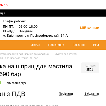
емоги!
ація
Графік роботи:
ПН-ПТ:
09:00–18:00
Мій кошик
СБ-НД:
Вихідний
м.
Київ, проспект Повітрофлотський, 94-А
Порівняння
Бажання
Вхід
Укр
Рус
уфти (насадки) для шприців та маслянок
Муфти пелюсткові
риц для мастила, тонка 690 бар
ка на шприц для мастила,
Артикул
43591
 690 бар
і
Написати відгук
рн з ПДВ
Порівняти
В бажання