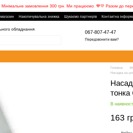
! Мінімальне замовлення 300 грн. Ми працюємо. ​💙💛 Разом до пер
 магазин
Накопичувальна знижка
Шукаємо партнерів
Контактна інформ
ьного обладнання
067-807-47-47
Передзвонити вам?
Головна
М
Насадка на шп
Насад
тонка
В наявност
163 г