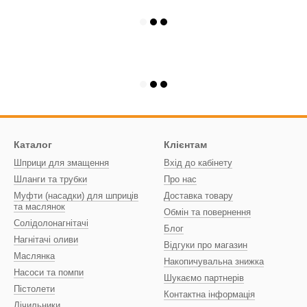
Каталог
Клієнтам
Шприци для змащення
Вхід до кабінету
Шланги та трубки
Про нас
Муфти (насадки) для шприців
Доставка товару
та маслянок
Обмін та повернення
Солідолонагнітачі
Блог
Нагнітачі оливи
Відгуки про магазин
Маслянка
Накопичувальна знижка
Насоси та помпи
Шукаємо партнерів
Пістолети
Контактна інформація
Лічильники