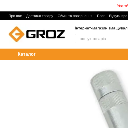
Перейти до основного контенту
Увага
Про нас
Доставка товару
Обмін та повернення
Блог
Відгуки про
Інтернет-магазин змащувал
Каталог