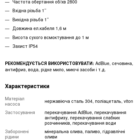
Частота обертання об/хв 2800
Вхідна різьба 1’’
Вихідна різьба 1’’
Довжина ел.кабеля 1,6 м
Висота сухого всмоктування до 1 м
Захист IP54
РЕКОМЕНДУЄТЬСЯ ВИКОРИСТОВУВАТИ:
AdBlue, сечовина,
антифриз, вода, рідке мило, миючі засоби і т.д.
Характеристики
Матеріал
нержавіюча сталь 304, поліацеталь, viton
насоса
Застосування
перекачування AdBlue, перекачування
антифризу, перекачування слабких
розчинників, перекачування води
Заборонені
мінеральна олива, паливо, гідравлічні
рідини
оливи