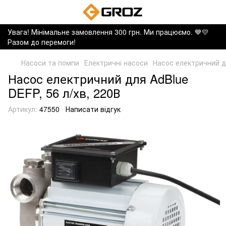
Увага! Мінімальне замовлення 300 грн. Ми працюємо. ​💙💛
Разом до перемоги!
Насоси та помпи
Електричні насоси
Насос електричний дл
Насос електричний для AdBlue
DEFP, 56 л/хв, 220В
Артикул:
47550
Написати відгук