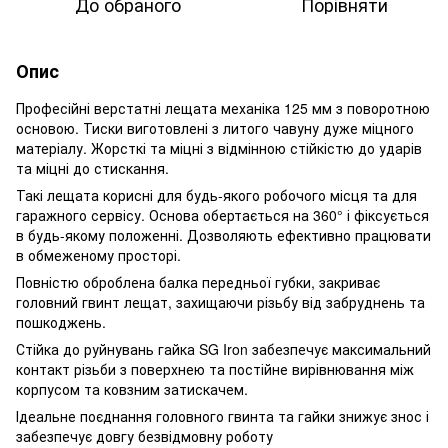
До обраного
Порівняти
Опис
Професійні верстатні лещата механіка 125 мм з поворотною
основою. Тиски виготовлені з литого чавуну дуже міцного
матеріалу. Жорсткі та міцні з відмінною стійкістю до ударів
та міцні до стискання.
Такі лещата корисні для будь-якого робочого місця та для
гаражного сервісу. Основа обертається на 360° і фіксується
в будь-якому положенні. Дозволяють ефективно працювати
в обмеженому просторі.
Повністю оброблена балка передньої губки, закриває
головний гвинт лещат, захищаючи різьбу від забруднень та
пошкоджень.
Стійка до руйнувань гайка SG Iron забезпечує максимальний
контакт різьби з поверхнею та постійне вирівнювання між
корпусом та ковзним затискачем.
Ідеальне поєднання головного гвинта та гайки знижує знос і
забезпечує довгу безвідмовну роботу