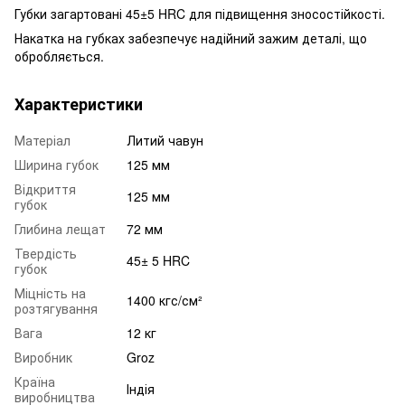
Губки загартовані 45±5 HRC для підвищення зносостійкості.
Накатка на губках забезпечує надійний зажим деталі, що
обробляється.
Характеристики
Матеріал
Литий чавун
Ширина губок
125 мм
Відкриття
125 мм
губок
Глибина лещат
72 мм
Твердість
45± 5 HRC
губок
Міцність на
1400 кгс/см²
розтягування
Вага
12 кг
Виробник
Groz
Країна
Індія
виробництва