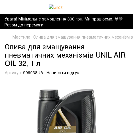
Увага! Мінімальне замовлення 300 грн. Ми працюємо. ​💙💛
Разом до перемоги!
Мастило
Олива для змащування пневматичних механізмів U
Олива для змащування
пневматичних механізмів UNIL AIR
OIL 32, 1 л
Артикул:
999038UA
Написати відгук