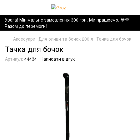
Увага! Мінімальне замовлення 300 грн. Ми працюємо. ​💙💛
Разом до перемоги!
Аксесуари
Для оливи та бочок 200 л
Тачка для бочок
Тачка для бочок
Артикул:
44434
Написати відгук